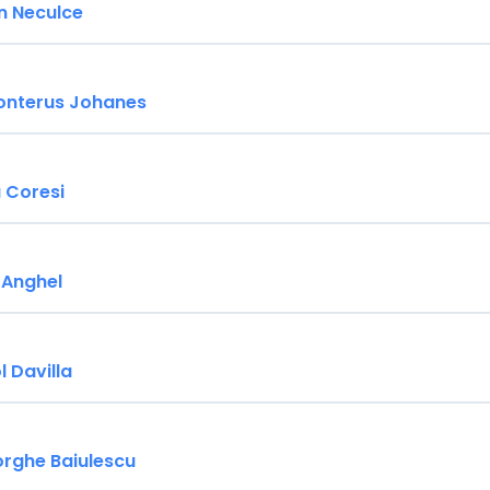
on Neculce
onterus Johanes
 Coresi
 Anghel
l Davilla
orghe Baiulescu