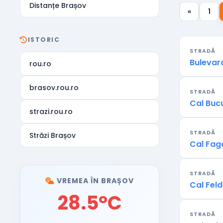
Distanțe Brașov
«
1
ISTORIC
STRADĂ
Bulevard
rou.ro
brasov.rou.ro
STRADĂ
Cal Buc
strazi.rou.ro
STRADĂ
Străzi Brașov
Cal Fag
STRADĂ
VREMEA ÎN BRAȘOV
Cal Feld
28.5°C
STRADĂ