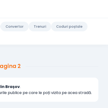
Convertor
Trenuri
Coduri poștale
Pagina 2
din Brașov
.
urile publice pe care le poți vizita pe acea stradă.