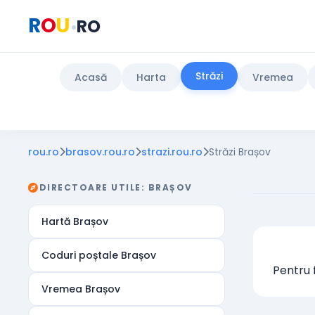
R
O
U
RO
•
Străzi
Acasă
Harta
Vremea
rou.ro
brasov.rou.ro
strazi.rou.ro
Străzi Brașov
DIRECTOARE UTILE: BRAȘOV
Hartă Brașov
Coduri poștale Brașov
Pentru f
Vremea Brașov