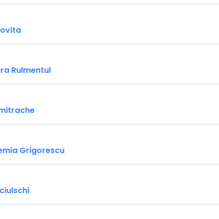
covita
ra Rulmentul
mitrache
remia Grigorescu
ciulschi