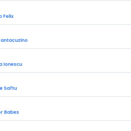
b Felix
 Cantacuzino
a Ionescu
le Saftu
or Babes