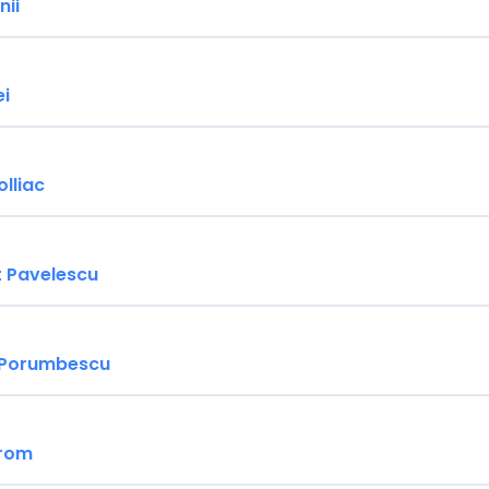
nii
ei
lliac
t Pavelescu
 Porumbescu
trom