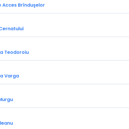
 Acces Brînduşelor
Cernatului
na Teodoroiu
na Varga
 Murgu
rleanu