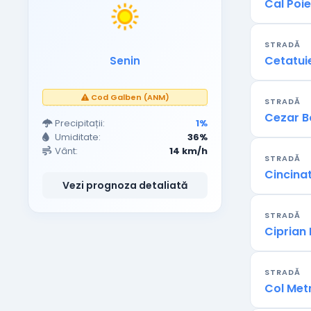
Cal Poie
STRADĂ
Cetatui
Senin
Cod Galben (ANM)
STRADĂ
Cezar Bo
Precipitații:
1%
Umiditate:
36%
Vânt:
14 km/h
STRADĂ
Cincina
Vezi prognoza detaliată
STRADĂ
Ciprian
STRADĂ
Col Me