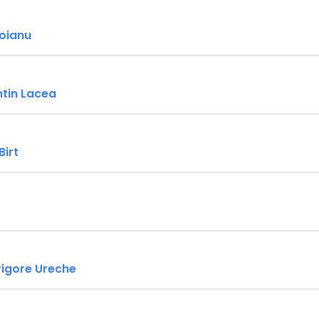
zoianu
tin Lacea
Birt
rigore Ureche