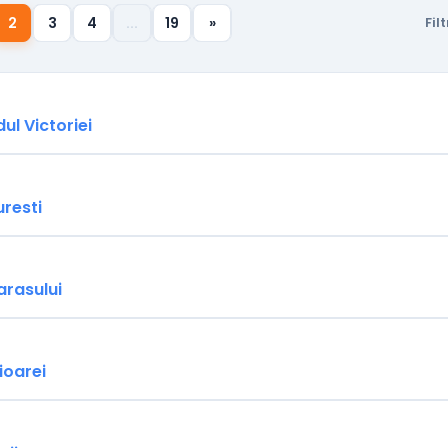
2
3
4
...
19
»
Filt
ul Victoriei
uresti
arasului
ioarei