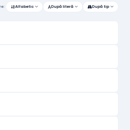
re:
Alfabetic
După literă
După tip